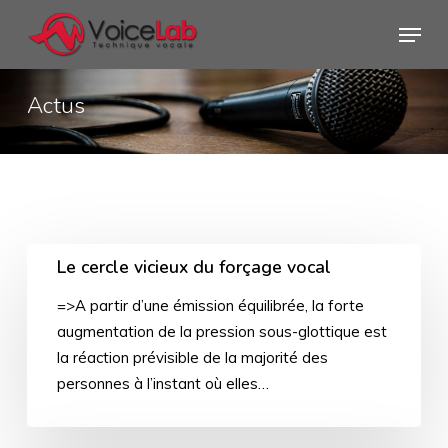
Skip
Menu
to
main
content
Actus
Le cercle vicieux du forçage vocal
=>A partir d’une émission équilibrée, la forte
augmentation de la pression sous-glottique est
la réaction prévisible de la majorité des
personnes à l’instant où elles…