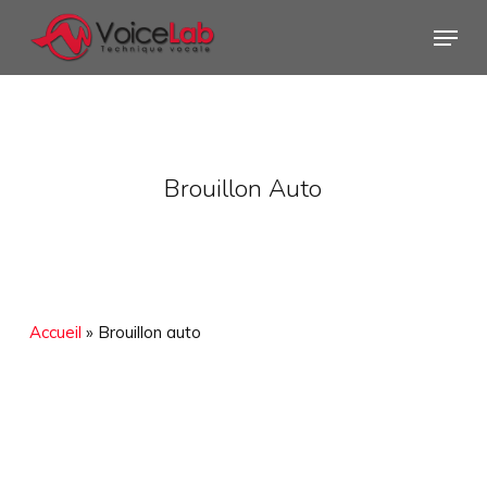
Skip
Menu
to
main
content
Brouillon Auto
Accueil
»
Brouillon auto